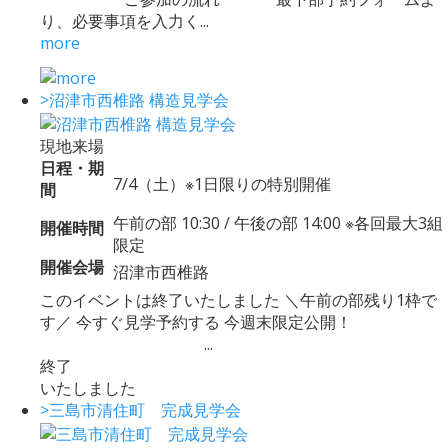
り、必要事項を入力く...
more
>沼津市西椎路 構造見学会
現地来場
日程・期
7/4（土）※1日限りの特別開催
間
午前の部 10:30 / 午後の部 14:00 ※各回最大3組
開催時間
限定
開催会場
沼津市西椎路
このイベントは終了いたしました ＼午前の部残り1枠で
す／ 今すぐ見学予約する 今週末限定公開！
...
終了
いたしました
>三島市清住町 完成見学会