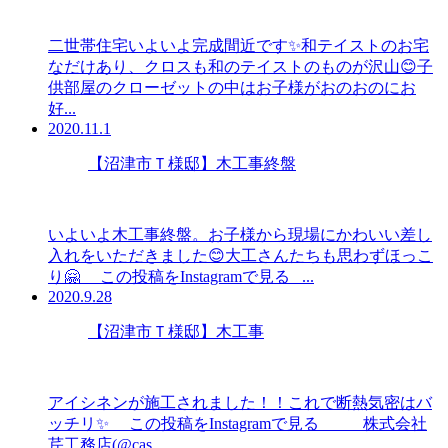
二世帯住宅いよいよ完成間近です✨和テイストのお宅
なだけあり、クロスも和のテイストのものが沢山😊子
供部屋のクローゼットの中はお子様がおのおのにお
好...
2020.11.1
【沼津市Ｔ様邸】木工事終盤
いよいよ木工事終盤。お子様から現場にかわいい差し
入れをいただきました😊大工さんたちも思わずほっこ
り🤗 この投稿をInstagramで見る ...
2020.9.28
【沼津市Ｔ様邸】木工事
アイシネンが施工されました！！これで断熱気密はバ
ッチリ✨ この投稿をInstagramで見る 株式会社
芹工務店(@cas...