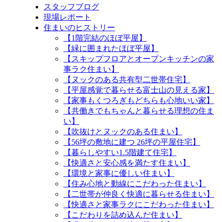
スタッフブログ
現場レポート
住まいのヒストリー
【1階完結のほぼ平屋】
【緑に囲まれたほぼ平屋】
【スキップフロアとオープンキッチンの家
事ラク住まい】
【ヌックのある共有型二世帯住宅】
【平屋感覚で暮らせる富士山の見える家】
【家事もくつろぎもどちらも心地いい家】
【共働きでもちゃんと暮らせる理想の住ま
い】
【吹抜けとヌックのある住まい】
【56坪の敷地に建つ 26坪の平屋住宅】
【暮らしやすい1.5階建て住宅】
【快適さと安心感を満たす住まい】
【環境と家事に優しい住まい】
【住み心地と動線にこだわった住まい】
【二世帯が仲良く快適に暮らせる住まい】
【快適さと家事ラクにこだわった住まい】
【こだわりを詰め込んだ住まい】