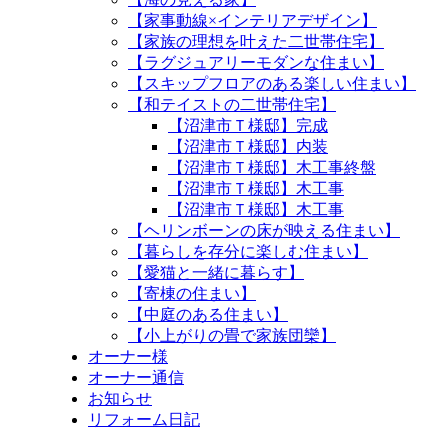
【家事動線×インテリアデザイン】
【家族の理想を叶えた二世帯住宅】
【ラグジュアリーモダンな住まい】
【スキップフロアのある楽しい住まい】
【和テイストの二世帯住宅】
【沼津市Ｔ様邸】完成
【沼津市Ｔ様邸】内装
【沼津市Ｔ様邸】木工事終盤
【沼津市Ｔ様邸】木工事
【沼津市Ｔ様邸】木工事
【ヘリンボーンの床が映える住まい】
【暮らしを存分に楽しむ住まい】
【愛猫と一緒に暮らす】
【寄棟の住まい】
【中庭のある住まい】
【小上がりの畳で家族団欒】
オーナー様
オーナー通信
お知らせ
リフォーム日記