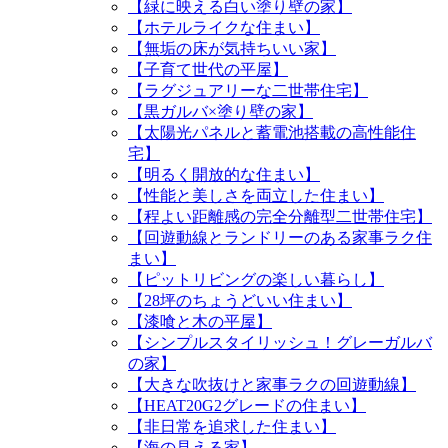
【緑に映える白い塗り壁の家】
【ホテルライクな住まい】
【無垢の床が気持ちいい家】
【子育て世代の平屋】
【ラグジュアリーな二世帯住宅】
【黒ガルバ×塗り壁の家】
【太陽光パネルと蓄電池搭載の高性能住
宅】
【明るく開放的な住まい】
【性能と美しさを両立した住まい】
【程よい距離感の完全分離型二世帯住宅】
【回遊動線とランドリーのある家事ラク住
まい】
【ピットリビングの楽しい暮らし】
【28坪のちょうどいい住まい】
【漆喰と木の平屋】
【シンプルスタイリッシュ！グレーガルバ
の家】
【大きな吹抜けと家事ラクの回遊動線】
【HEAT20G2グレードの住まい】
【非日常を追求した住まい】
【海の見える家】