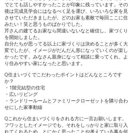
でとても話しやすかったことが印象に残っています。その
後は完成見学会にはなるべく足を運び、いろいろな家を見
させていただきましたが、どのお家も素敵で毎回ここに住
みたい！笑と思うものばかりでした。
芹さんの建てるお家なら間違いないなと確信し、家づくり
を開始しました。
自分たちが思ってる以上に家づくりは決めることが多く大
変でしたが、イメージがだんだん形になっていくのが楽し
かったです。みなさん親身になって相談に乗ってくれ、よ
り住みやすい家になったと思います。
Q
住まいづくでこだわったポイントはどんなところです
か？
・1階完結型の住宅
・広いリビング
・ランドリールームとファミリークローゼットを隣り合わ
せにした家事動線
Q
これから住まいづくりをされる方に一言お願いします。
フワッとしたイメージでも、それをしっかりと家に取り入
れてくれるため、とにかく思ったことや考えている事を何