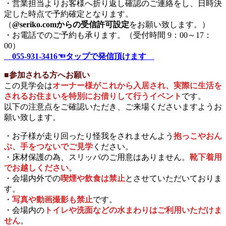
・営業担当よりお客様へ折り返し確認のご連絡をし、日時決
定した時点で予約確定となります。
（
@seriko.comからの受信許可設定
をお願い致します。）
・お電話でのご予約も承ります。（受付時間 9：00～17：
00）
055-931-3416☜タップで発信頂けます
■参加される方へお願い
この見学会は
オーナー様がこれから入居され、実際に生活を
されるお住まいを特別にお借りして行うイベント
です。
以下の注意点をご確認いただき、ご来場くださいますようお
願い致します。
・お子様が走り回ったり怪我をされませんよう
抱っこやおん
ぶ、手をつないでご見学
ください。
・床材保護の為、スリッパのご用意はありません。
靴下着用
でお越しください
。
・会場内外での
喫煙や飲食は禁止
とさせていただいておりま
す。
・
写真や動画撮影も禁止
です。
・会場内の
トイレや洗面などの水まわりはご利用いただけま
せん
。