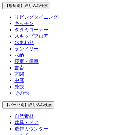
【場所別】
絞り込み検索
リビングダイニング
キッチン
タタミコーナー
スキップフロア
水まわり
ランドリー
収納
寝室・個室
書斎
玄関
中庭
外観
その他
【パーツ別】
絞り込み検索
自然素材
建具・ドア
造作カウンター