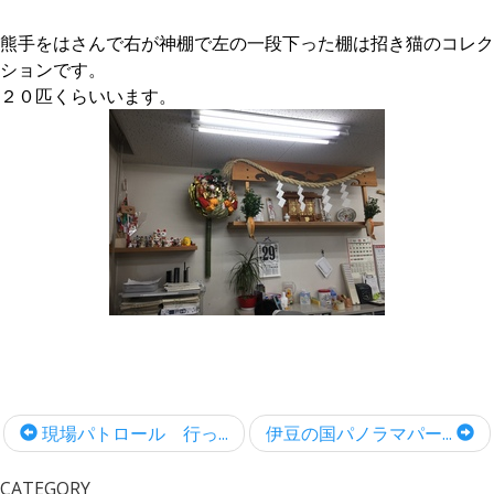
熊手をはさんで右が神棚で左の一段下った棚は招き猫のコレク
ションです。
２０匹くらいいます。
現場パトロール 行っ...
伊豆の国パノラマパー...
CATEGORY