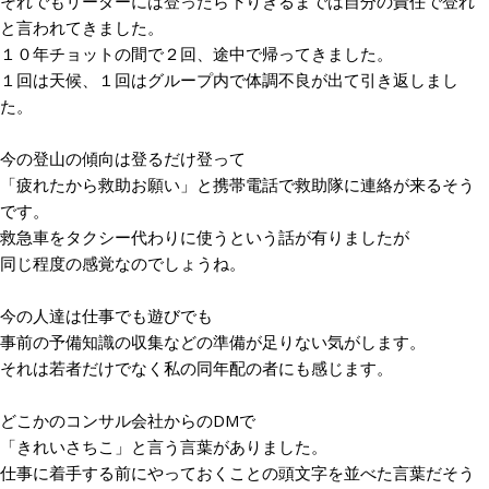
それでもリーダーには登ったら下りきるまでは自分の責任で登れ
と言われてきました。
１０年チョットの間で２回、途中で帰ってきました。
１回は天候、１回はグループ内で体調不良が出て引き返しまし
た。
今の登山の傾向は登るだけ登って
「疲れたから救助お願い」と携帯電話で救助隊に連絡が来るそう
です。
救急車をタクシー代わりに使うという話が有りましたが
同じ程度の感覚なのでしょうね。
今の人達は仕事でも遊びでも
事前の予備知識の収集などの準備が足りない気がします。
それは若者だけでなく私の同年配の者にも感じます。
どこかのコンサル会社からの
DM
で
「きれいさちこ」と言う言葉がありました。
仕事に着手する前にやっておくことの頭文字を並べた言葉だそう