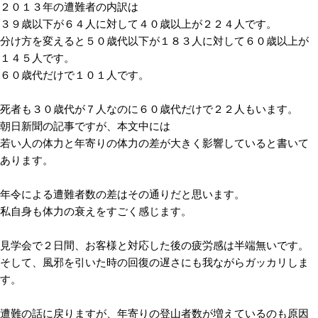
２０１３年の遭難者の内訳は
３９歳以下が６４人に対して４０歳以上が２２４人です。
分け方を変えると５０歳代以下が１８３人に対して６０歳以上が
１４５人です。
６０歳代だけで１０１人です。
死者も３０歳代が７人なのに６０歳代だけで２２人もいます。
朝日新聞の記事ですが、本文中には
若い人の体力と年寄りの体力の差が大きく影響していると書いて
あります。
年令による遭難者数の差はその通りだと思います。
私自身も体力の衰えをすごく感じます。
見学会で２日間、お客様と対応した後の疲労感は半端無いです。
そして、風邪を引いた時の回復の遅さにも我ながらガッカリしま
す。
遭難の話に戻りますが、年寄りの登山者数が増えているのも原因