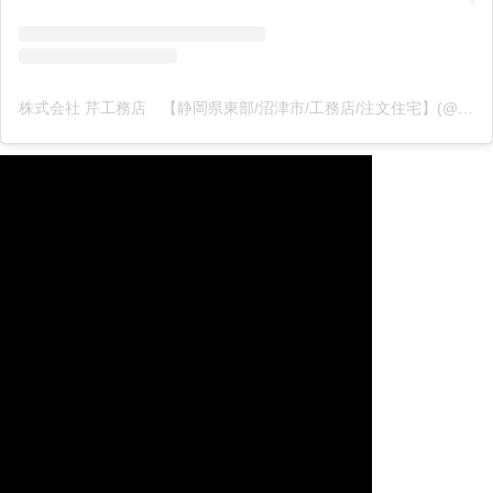
株式会社 芹工務店 【静岡県東部/沼津市/工務店/注文住宅】(@casa_comodo)がシェアした投稿