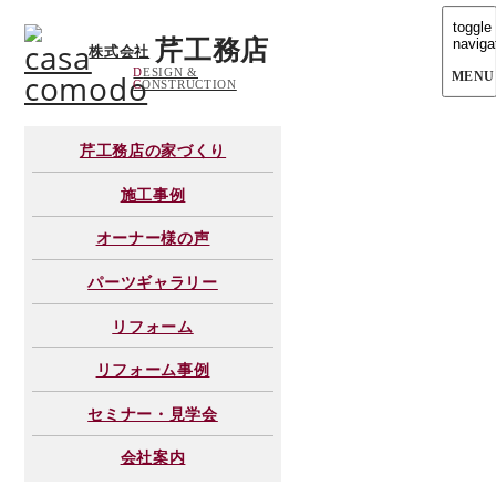
toggle
芹工務店
naviga
株式会社
D
ESIGN &
C
ONSTRUCTION
芹工務店の家づくり
施工事例
オーナー様の声
パーツギャラリー
リフォーム
リフォーム事例
セミナー・見学会
会社案内