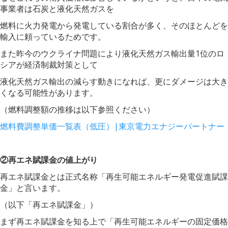
事業者は石炭と液化天然ガスを
燃料に火力発電から発電している割合が多く、そのほとんどを
輸入に頼っているためです。
また昨今のウクライナ問題により液化天然ガス輸出量1位のロ
シアが経済制裁対策として
液化天然ガス輸出の減らす動きになれば、更にダメージは大き
くなる可能性があります。
（燃料調整額の推移は以下参照ください）
燃料費調整単価一覧表（低圧）|東京電力エナジーパートナー
②再エネ賦課金の値上がり
再エネ賦課金とは正式名称「再生可能エネルギー発電促進賦課
金」と言います。
（以下「再エネ賦課金」）
まず再エネ賦課金を知る上で「再生可能エネルギーの固定価格