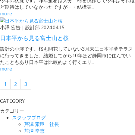
今年の状況です。昨年蜜柑は大分 樹を伐採して今年はそれほ
ど期待はしていなかったですが・・結構実...
more
小澤 宏告｜設計部
2024.04.15
日本平から見る富士山と桜
設計の小澤です。桜も開花していない3月末に日本平夢テラス
に行ってきました。結婚してから10年ほど静岡市に住んでい
たこともあり日本平は比較的よく行くエリ...
more
1
2
3
CATEGORY
カテゴリー
スタッフブログ
芹澤 素臣｜社長
芹澤 幸恵