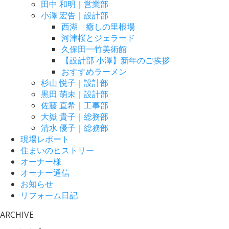
田中 和明｜営業部
小澤 宏告｜設計部
西湖 癒しの里根場
河津桜とジェラード
久保田一竹美術館
【設計部 小澤】新年のご挨拶
おすすめラーメン
杉山 悦子｜設計部
黒田 萌未｜設計部
佐藤 直希｜工事部
大嶽 貴子｜総務部
清水 優子｜総務部
現場レポート
住まいのヒストリー
オーナー様
オーナー通信
お知らせ
リフォーム日記
ARCHIVE