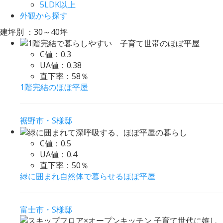
5LDK以上
外観から探す
建坪別 ：30～40坪
C値：
0.3
UA値：
0.38
直下率：
58％
1階完結のほぼ平屋
裾野市・S様邸
C値：
0.5
UA値：
0.4
直下率：
50％
緑に囲まれ自然体で暮らせるほぼ平屋
富士市・S様邸