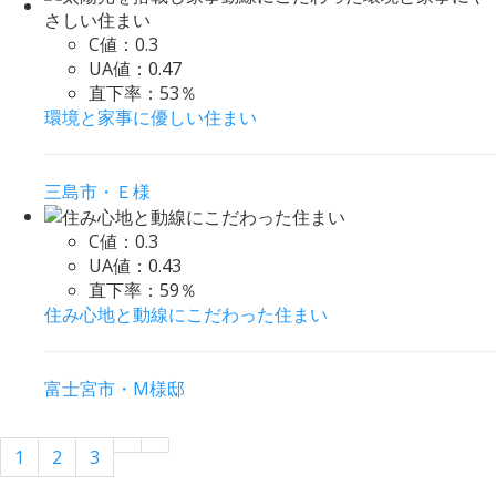
C値：
0.3
UA値：
0.47
直下率：
53％
環境と家事に優しい住まい
三島市・Ｅ様
C値：
0.3
UA値：
0.43
直下率：
59％
住み心地と動線にこだわった住まい
富士宮市・M様邸
1
2
3