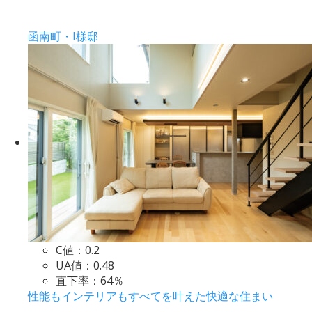
函南町・I様邸
C値：
0.2
UA値：
0.48
直下率：
64％
性能もインテリアもすべてを叶えた快適な住まい