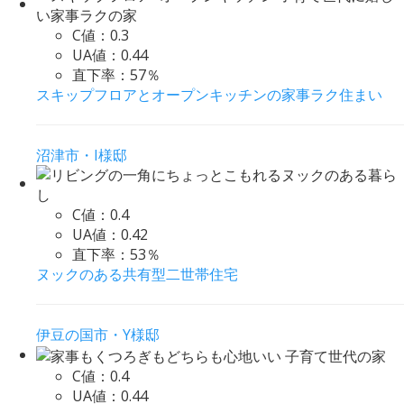
C値：
0.3
UA値：
0.44
直下率：
57％
スキップフロアとオープンキッチンの家事ラク住まい
沼津市・I様邸
C値：
0.4
UA値：
0.42
直下率：
53％
ヌックのある共有型二世帯住宅
伊豆の国市・Y様邸
C値：
0.4
UA値：
0.44