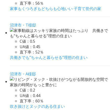
直下率：
56％
家事もくつろぎもどちらも心地いい 子育て世代の家
沼津市・T様邸
C値：
0.5
UA値：
0.45
直下率：
52％
共働きでも”ちゃんと暮らせる”理想の住まい
沼津市・A様邸
C値：
0.2
UA値：
0.44
直下率：
60％
吹き抜けとヌックのある住まい