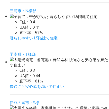
三島市・N様邸
C値：
0.4
UA値：
0.41
直下率：
57％
暮らしやすい1.5階建て住宅
函南町・T様邸
C値：
0.3
UA値：
0.44
直下率：
61％
快適さと安心感を満たす住まい
伊豆の国市・S様