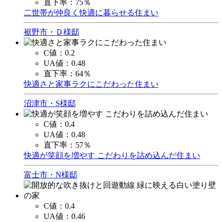
直下率：
75％
二世帯が仲良く快適に暮らせる住まい
裾野市・Ｄ様邸
C値：
0.2
UA値：
0.48
直下率：
64％
快適さと家事ラクにこだわった住まい
沼津市・S様邸
C値：
0.4
UA値：
0.48
直下率：
57％
快適が笑顔を増やす こだわりを詰め込んだ住まい
富士市・N様邸
C値：
0.4
UA値：
0.46