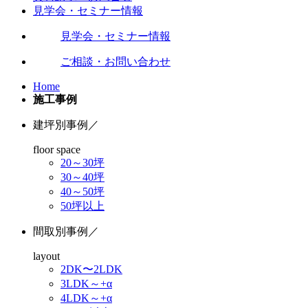
見学会・セミナー情報
見学会・セミナー情報
ご相談・お問い合わせ
Home
施工事例
建坪別事例
／
floor space
20～30坪
30～40坪
40～50坪
50坪以上
間取別事例
／
layout
2DK〜2LDK
3LDK～+α
4LDK～+α