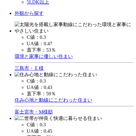
5LDK以上
外観から探す
C値：
0.3
UA値：
0.47
直下率：
53％
環境と家事に優しい住まい
三島市・Ｅ様
C値：
0.3
UA値：
0.43
直下率：
59％
住み心地と動線にこだわった住まい
富士宮市・M様邸
C値：
0.3
UA値：
0.45