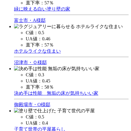
直下率：
57％
緑に映える白い塗り壁の家
富士市・A様邸
C値：
0.5
UA値：
0.46
直下率：
57％
ホテルライクな住まい
沼津市・Ｏ様邸
C値：
0.3
UA値：
0.45
直下率：
58％
決め手は性能 無垢の床が気持ちいい家
御殿場市・O様邸
C値：
0.5
UA値：
0.4
子育て世帯の平屋暮らし