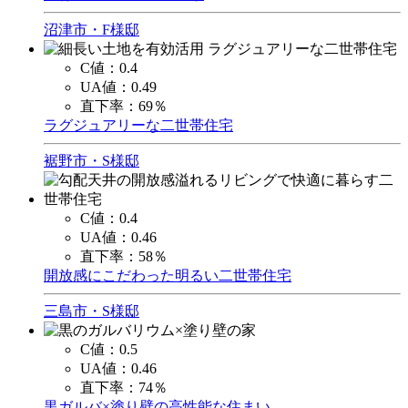
沼津市・F様邸
C値：
0.4
UA値：
0.49
直下率：
69％
ラグジュアリーな二世帯住宅
裾野市・S様邸
C値：
0.4
UA値：
0.46
直下率：
58％
開放感にこだわった明るい二世帯住宅
三島市・S様邸
C値：
0.5
UA値：
0.46
直下率：
74％
黒ガルバ×塗り壁の高性能な住まい